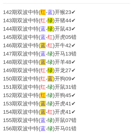
142期双波中特(
红
-
蓝
)开猴23✔
143期双波中特(
红
-
绿
)开猪44✔
144期双波中特(
蓝
-
绿
)开鼠43✔
145期双波中特(
蓝
-
红
)开虎05错
146期双波中特(
蓝
-
红
)开牛42✔
147期双波中特(
蓝
-
绿
)开马13错
148期双波中特(
蓝
-
绿
)开羊48✔
149期双波中特(
红
-
绿
)开龙27✔
150期双波中特(
红
-
蓝
)开狗09✔
151期双波中特(
红
-
绿
)开鼠31错
152期双波中特(
红
-
绿
)开狗45✔
153期双波中特(
蓝
-
绿
)开虎41✔
154期双波中特(
蓝
-
红
)开虎41✔
155期双波中特(
蓝
-
绿
)开鼠07错
156期双波中特(
蓝
-
绿
)开马01错