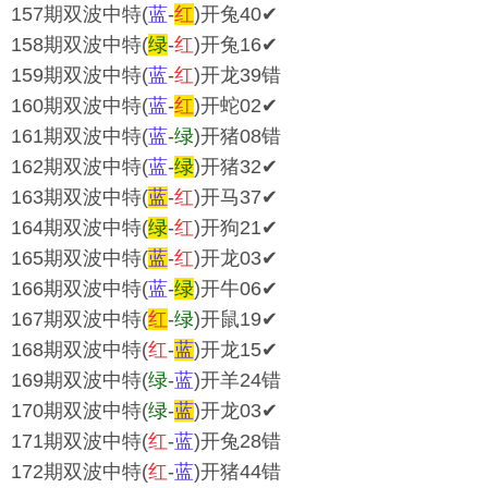
157期双波中特(
蓝
-
红
)开兔40✔
158期双波中特(
绿
-
红
)开兔16✔
159期双波中特(
蓝
-
红
)开龙39错
160期双波中特(
蓝
-
红
)开蛇02✔
161期双波中特(
蓝
-
绿
)开猪08错
162期双波中特(
蓝
-
绿
)开猪32✔
163期双波中特(
蓝
-
红
)开马37✔
164期双波中特(
绿
-
红
)开狗21✔
165期双波中特(
蓝
-
红
)开龙03✔
166期双波中特(
蓝
-
绿
)开牛06✔
167期双波中特(
红
-
绿
)开鼠19✔
168期双波中特(
红
-
蓝
)开龙15✔
169期双波中特(
绿
-
蓝
)开羊24错
170期双波中特(
绿
-
蓝
)开龙03✔
171期双波中特(
红
-
蓝
)开兔28错
172期双波中特(
红
-
蓝
)开猪44错