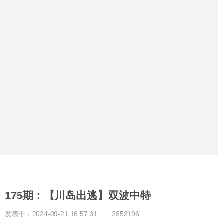
175期：【川岛出逃】双波中特
发表于：2024-09-21 16:57:31
2852196