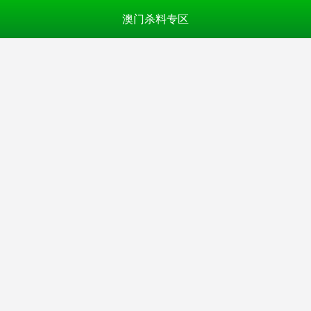
澳门杀料专区